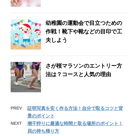
幼稚園の運動会で目立つための
作戦！靴下や靴などの目印で工
夫しよう
さが桜マラソンのエントリー方
法は？コースと人気の理由
PREV
証明写真を安く作る方法！自分で取るコツと背
景のポイント
NEXT
潮干狩りに最適な時間と取る場所のポイント！
貝の持ち帰り方