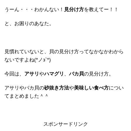
うーん・・・わかんない！
見分け方
を教えてー！！
と、お困りのあなた。
見慣れていないと、貝の見分け方ってなかなかわから
ないですよね(*ノз`*)
今回は、
アサリ
や
ハマグリ
、
バカ貝
の見分け方。
アサリやバカ貝の
砂抜き方法
や
美味しい食べ方
につい
てまとめました＾＾
スポンサードリンク