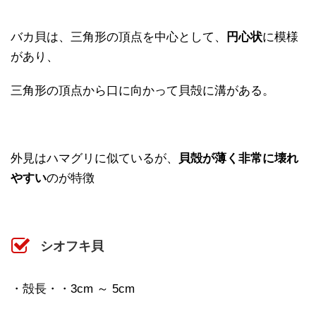
バカ貝は、三角形の頂点を中心として、
円心状
に模様
があり、
三角形の頂点から口に向かって貝殻に溝がある。
外見はハマグリに似ているが、
貝殻が薄く非常に壊れ
やすい
のが特徴
シオフキ貝
・殻長・・3cm ～ 5cm