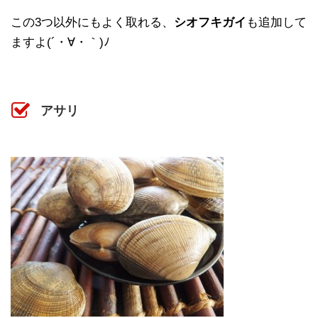
この3つ以外にもよく取れる、
シオフキガイ
も追加して
ますよ(´・∀・｀)ﾉ
アサリ