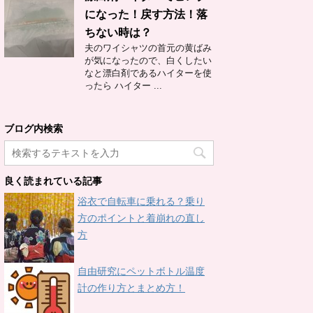
になった！戻す方法！落
ちない時は？
夫のワイシャツの首元の黄ばみ
が気になったので、白くしたい
なと漂白剤であるハイターを使
ったら ハイター ...
ブログ内検索
良く読まれている記事
浴衣で自転車に乗れる？乗り
方のポイントと着崩れの直し
方
自由研究にペットボトル温度
計の作り方とまとめ方！