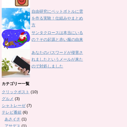
自由研究にペットボトルに雲
を作る実験！仕組みやまとめ
方
サンタクロースは本当にいる
の？その起源と赤い服の由来
あなたのパスワードが侵害さ
れましたというメールが来た
ので対処しました
カテゴリー一覧
クリックポスト
(10)
グルメ
(3)
シャトレーゼ
(7)
テレビ番組
(6)
あさイチ
(1)
アサデス
(1)