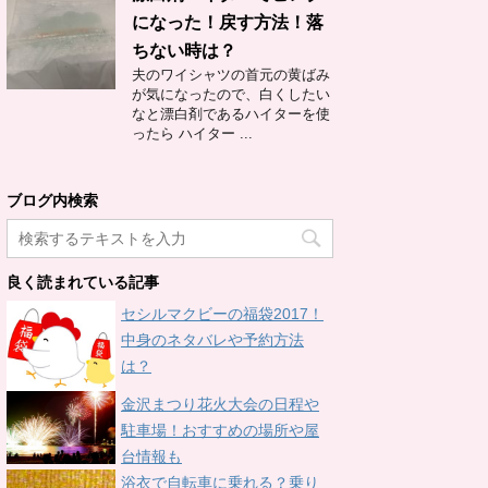
になった！戻す方法！落
ちない時は？
夫のワイシャツの首元の黄ばみ
が気になったので、白くしたい
なと漂白剤であるハイターを使
ったら ハイター ...
ブログ内検索
良く読まれている記事
セシルマクビーの福袋2017！
中身のネタバレや予約方法
は？
金沢まつり花火大会の日程や
駐車場！おすすめの場所や屋
台情報も
浴衣で自転車に乗れる？乗り