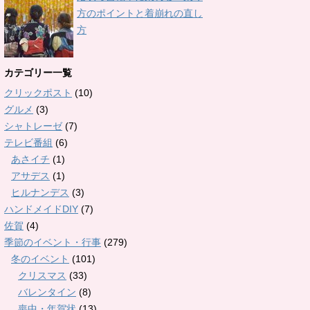
方のポイントと着崩れの直し
方
カテゴリー一覧
クリックポスト
(10)
グルメ
(3)
シャトレーゼ
(7)
テレビ番組
(6)
あさイチ
(1)
アサデス
(1)
ヒルナンデス
(3)
ハンドメイドDIY
(7)
佐賀
(4)
季節のイベント・行事
(279)
冬のイベント
(101)
クリスマス
(33)
バレンタイン
(8)
喪中・年賀状
(13)