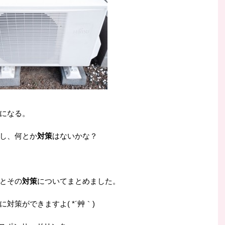
になる。
し、何とか
対策
はないかな？
とその
対策
についてまとめました。
策ができますよ( *´艸｀)