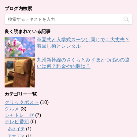
ブログ内検索
良く読まれている記事
卒園式と入学式スーツは同じでも大丈夫？
着回し術とレンタル
九州新幹線のさくらとみずほとつばめの違
いは何？料金や内装は？
カテゴリー一覧
クリックポスト
(10)
グルメ
(3)
シャトレーゼ
(7)
テレビ番組
(6)
あさイチ
(1)
アサデス
(1)