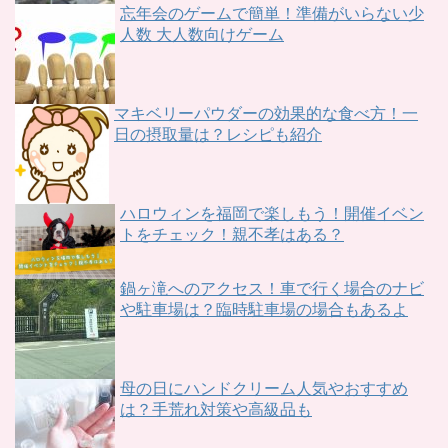
忘年会のゲームで簡単！準備がいらない少
人数 大人数向けゲーム
マキベリーパウダーの効果的な食べ方！一
日の摂取量は？レシピも紹介
ハロウィンを福岡で楽しもう！開催イベン
トをチェック！親不孝はある？
鍋ヶ滝へのアクセス！車で行く場合のナビ
や駐車場は？臨時駐車場の場合もあるよ
母の日にハンドクリーム人気やおすすめ
は？手荒れ対策や高級品も