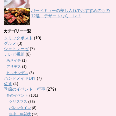
バーベキューの差し入れでおすすめのもの
12選！デザートならコレ！
カテゴリー一覧
クリックポスト
(10)
グルメ
(3)
シャトレーゼ
(7)
テレビ番組
(6)
あさイチ
(1)
アサデス
(1)
ヒルナンデス
(3)
ハンドメイドDIY
(7)
佐賀
(4)
季節のイベント・行事
(279)
冬のイベント
(101)
クリスマス
(33)
バレンタイン
(8)
喪中・年賀状
(13)