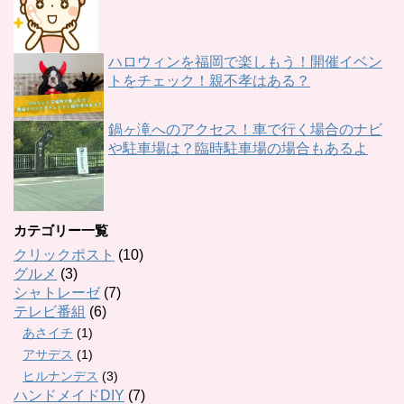
ハロウィンを福岡で楽しもう！開催イベン
トをチェック！親不孝はある？
鍋ヶ滝へのアクセス！車で行く場合のナビ
や駐車場は？臨時駐車場の場合もあるよ
カテゴリー一覧
クリックポスト
(10)
グルメ
(3)
シャトレーゼ
(7)
テレビ番組
(6)
あさイチ
(1)
アサデス
(1)
ヒルナンデス
(3)
ハンドメイドDIY
(7)