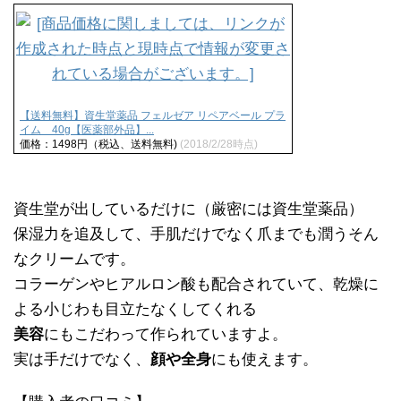
【送料無料】資生堂薬品 フェルゼア リペアベール プラ
イム 40g【医薬部外品】...
価格：1498円（税込、送料無料)
(2018/2/28時点)
資生堂が出しているだけに（厳密には資生堂薬品）
保湿力を追及して、手肌だけでなく爪までも潤うそん
なクリームです。
コラーゲンやヒアルロン酸も配合されていて、乾燥に
よる小じわも目立たなくしてくれる
美容
にもこだわって作られていますよ。
実は手だけでなく、
顔や全身
にも使えます。