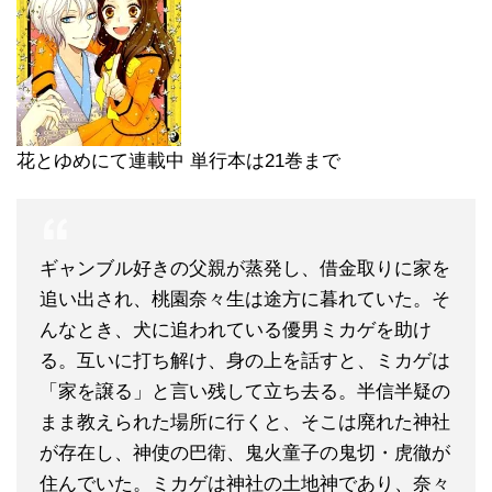
花とゆめにて連載中 単行本は21巻まで
ギャンブル好きの父親が蒸発し、借金取りに家を
追い出され、桃園奈々生は途方に暮れていた。そ
んなとき、犬に追われている優男ミカゲを助け
る。互いに打ち解け、身の上を話すと、ミカゲは
「家を譲る」と言い残して立ち去る。半信半疑の
まま教えられた場所に行くと、そこは廃れた神社
が存在し、神使の巴衛、鬼火童子の鬼切・虎徹が
住んでいた。ミカゲは神社の土地神であり、奈々