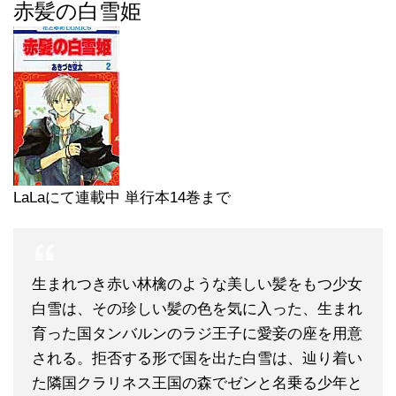
赤髪の白雪姫
LaLaにて連載中 単行本14巻まで
生まれつき赤い林檎のような美しい髪をもつ少女
白雪は、その珍しい髪の色を気に入った、生まれ
育った国タンバルンのラジ王子に愛妾の座を用意
される。拒否する形で国を出た白雪は、辿り着い
た隣国クラリネス王国の森でゼンと名乗る少年と