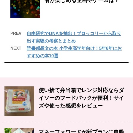
者が楽しめる企画やゲームは？
PREV
自由研究でDNAを抽出！ブロッコリーから取り
出す実験の考察とまとめ
NEXT
読書感想文の本 小学生高学年向け！5年6年にお
すすめの本10選
使い捨て弁当箱でレンジ対応ならダ
イソーのフードパックが便利！サイ
ズや使った感想をレビュー
マネーフォワードが新プランに自動