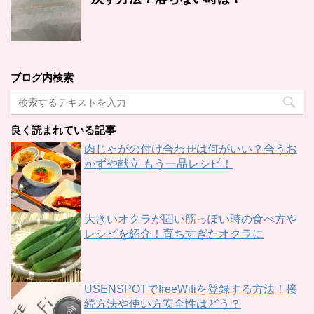
ブログ内検索
良く読まれている記事
肉じゃがの付け合わせは何がいい？合うお
かずや献立 もう一品レシピ！
大きいオクラが固い筋っぽい時の食べ方や
レシピを紹介！育ちすぎたオクラに
USENSPOTでfreeWifiを登録する方法！接
続方法や使い方安全性はどう？