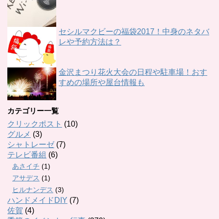
セシルマクビーの福袋2017！中身のネタバ
レや予約方法は？
金沢まつり花火大会の日程や駐車場！おす
すめの場所や屋台情報も
カテゴリー一覧
クリックポスト
(10)
グルメ
(3)
シャトレーゼ
(7)
テレビ番組
(6)
あさイチ
(1)
アサデス
(1)
ヒルナンデス
(3)
ハンドメイドDIY
(7)
佐賀
(4)