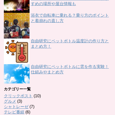
すめの場所や屋台情報も
浴衣で自転車に乗れる？乗り方のポイント
と着崩れの直し方
自由研究にペットボトル温度計の作り方と
まとめ方！
自由研究にペットボトルに雲を作る実験！
仕組みやまとめ方
カテゴリー一覧
クリックポスト
(10)
グルメ
(3)
シャトレーゼ
(7)
テレビ番組
(6)