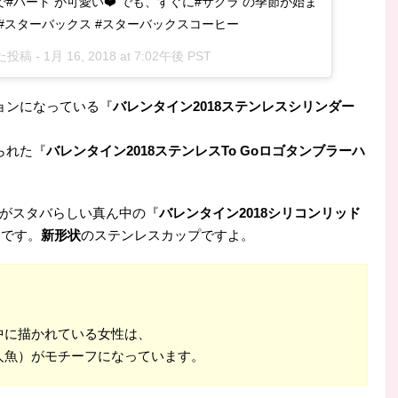
で#ハート が可愛い❤️ でも、すぐに#サクラ の季節が始ま
#スターバックス #スターバックスコーヒー
投稿 -
1月 16, 2018 at 7:02午後 PST
ョンになっている『
バレンタイン2018ステンレスシリンダー
られた『
バレンタイン2018ステンレスTo Goロゴタンブラーハ
がスタバらしい真ん中の『
バレンタイン2018シリコンリッド
0円です。
新形状
のステンレスカップですよ。
中に描かれている女性は、
人魚）がモチーフになっています。