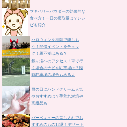
マキベリーパウダーの効果的な
食べ方！一日の摂取量は？レシ
ピも紹介
ハロウィンを福岡で楽しも
う！開催イベントをチェッ
ク！親不孝はある？
鍋ヶ滝へのアクセス！車で行
く場合のナビや駐車場は？臨
時駐車場の場合もあるよ
母の日にハンドクリーム人気
やおすすめは？手荒れ対策や
高級品も
バーベキューの差し入れでお
すすめのもの12選！デザート