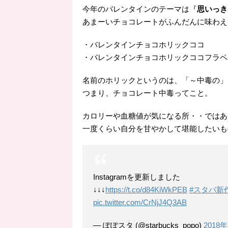
今年のバレンタインのテーマは『
思いっき
あまーいチョコレートがふんだんに味わえ
・バレンタインチョコホリックココ
・バレンタインチョコホリックココフラペ
名前のホリックというのは、「～中毒の」
つまり、チョコレート中毒ってこと。
カロリーや血糖値が気になる所・・ではあ
一度くらい自分を甘やかして堪能したいも
Instagramを更新しました
↓↓↓
https://t.co/d84KiWkPEB
#スタバ新
pic.twitter.com/CrNjJ4Q3AB
— ぽぽスタ (@starbucks_popo)
2018