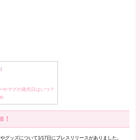
示
]
ラーやマグの発売日はいつ？
め
8！
品やグッズについて1/17日にプレスリリースがありました。