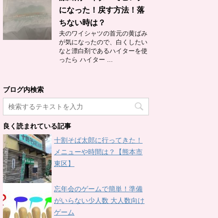
になった！戻す方法！落
ちない時は？
夫のワイシャツの首元の黄ばみ
が気になったので、白くしたい
なと漂白剤であるハイターを使
ったら ハイター ...
ブログ内検索
良く読まれている記事
十割そば太郎に行ってきた！
メニューや時間は？【熊本市
東区】
忘年会のゲームで簡単！準備
がいらない少人数 大人数向け
ゲーム