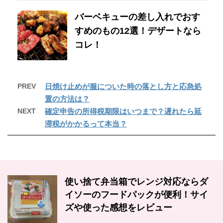
バーベキューの差し入れでおす
すめのもの12選！デザートなら
コレ！
PREV
日焼け止めが服についた時の落とし方と応急処
置の方法は？
NEXT
確定申告の所得税期限はいつまで？遅れたら延
滞税がかかるって本当？
使い捨て弁当箱でレンジ対応ならダ
イソーのフードパックが便利！サイ
ズや使った感想をレビュー