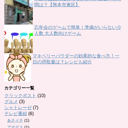
間は？【熊本市東区】
忘年会のゲームで簡単！準備がいらない少
人数 大人数向けゲーム
マキベリーパウダーの効果的な食べ方！一
日の摂取量は？レシピも紹介
カテゴリー一覧
クリックポスト
(10)
グルメ
(3)
シャトレーゼ
(7)
テレビ番組
(6)
あさイチ
(1)
アサデス
(1)