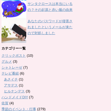
サンタクロースは本当にいる
の？その起源と赤い服の由来
あなたのパスワードが侵害さ
れましたというメールが来た
ので対処しました
カテゴリー一覧
クリックポスト
(10)
グルメ
(3)
シャトレーゼ
(7)
テレビ番組
(6)
あさイチ
(1)
アサデス
(1)
ヒルナンデス
(3)
ハンドメイドDIY
(7)
佐賀
(4)
季節のイベント・行事
(279)