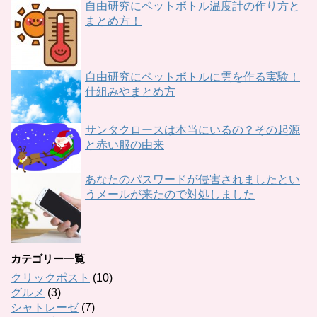
自由研究にペットボトル温度計の作り方と
まとめ方！
自由研究にペットボトルに雲を作る実験！
仕組みやまとめ方
サンタクロースは本当にいるの？その起源
と赤い服の由来
あなたのパスワードが侵害されましたとい
うメールが来たので対処しました
カテゴリー一覧
クリックポスト
(10)
グルメ
(3)
シャトレーゼ
(7)