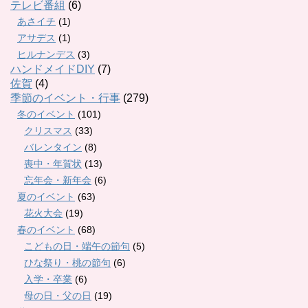
テレビ番組
(6)
あさイチ
(1)
アサデス
(1)
ヒルナンデス
(3)
ハンドメイドDIY
(7)
佐賀
(4)
季節のイベント・行事
(279)
冬のイベント
(101)
クリスマス
(33)
バレンタイン
(8)
喪中・年賀状
(13)
忘年会・新年会
(6)
夏のイベント
(63)
花火大会
(19)
春のイベント
(68)
こどもの日・端午の節句
(5)
ひな祭り・桃の節句
(6)
入学・卒業
(6)
母の日・父の日
(19)