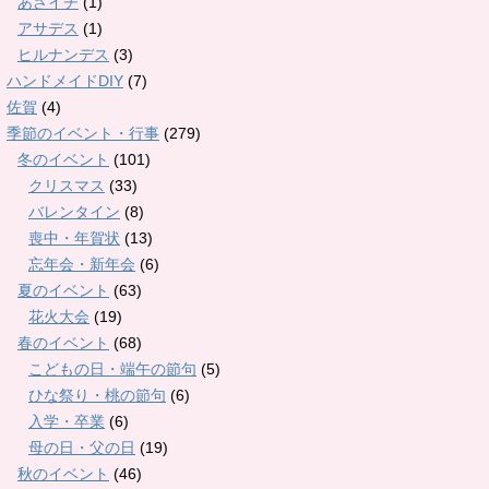
あさイチ
(1)
アサデス
(1)
ヒルナンデス
(3)
ハンドメイドDIY
(7)
佐賀
(4)
季節のイベント・行事
(279)
冬のイベント
(101)
クリスマス
(33)
バレンタイン
(8)
喪中・年賀状
(13)
忘年会・新年会
(6)
夏のイベント
(63)
花火大会
(19)
春のイベント
(68)
こどもの日・端午の節句
(5)
ひな祭り・桃の節句
(6)
入学・卒業
(6)
母の日・父の日
(19)
秋のイベント
(46)