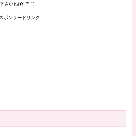
ね(✿´ ꒳ ` )
スポンサードリンク
！