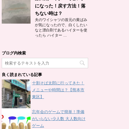
になった！戻す方法！落
ちない時は？
夫のワイシャツの首元の黄ばみ
が気になったので、白くしたい
なと漂白剤であるハイターを使
ったら ハイター ...
ブログ内検索
良く読まれている記事
十割そば太郎に行ってきた！
メニューや時間は？【熊本市
東区】
忘年会のゲームで簡単！準備
がいらない少人数 大人数向け
ゲーム