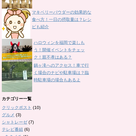
マキベリーパウダーの効果的な
食べ方！一日の摂取量は？レシ
ピも紹介
ハロウィンを福岡で楽しも
う！開催イベントをチェッ
ク！親不孝はある？
鍋ヶ滝へのアクセス！車で行
く場合のナビや駐車場は？臨
時駐車場の場合もあるよ
カテゴリー一覧
クリックポスト
(10)
グルメ
(3)
シャトレーゼ
(7)
テレビ番組
(6)