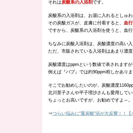
それは
炭酸系の入浴剤
です。
炭酸系の入浴剤は、お湯に入れるとしゅわ
その炭酸ガスが、皮膚に付着すると、
血行
ですから、炭酸系の入浴剤を使うと、血行
ちなみに炭酸入浴剤は、炭酸濃度の高い入
ただ、市販されている入浴剤はあまり濃度
炭酸濃度はppmという数値で表されますが、
例えば『バブ』では約90ppm程しかあり
そこでお勧めしたいのが、炭酸濃度1160p
北川景子さんや平子理沙さんも愛用してい
ちょっとお高いですが、お勧めですよ～。
⇒
つらい悩みに”重炭酸”浴が大反響！！