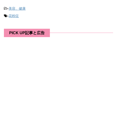
-
美容、健康
-
花粉症
PICK UP記事と広告