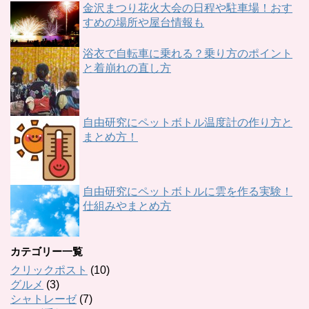
金沢まつり花火大会の日程や駐車場！おす
すめの場所や屋台情報も
浴衣で自転車に乗れる？乗り方のポイント
と着崩れの直し方
自由研究にペットボトル温度計の作り方と
まとめ方！
自由研究にペットボトルに雲を作る実験！
仕組みやまとめ方
カテゴリー一覧
クリックポスト
(10)
グルメ
(3)
シャトレーゼ
(7)