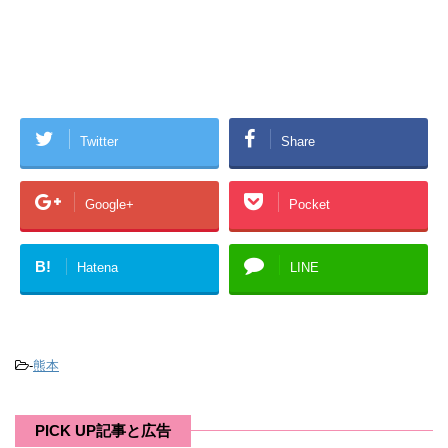
Twitter
Share
Google+
Pocket
B!
Hatena
LINE
-
熊本
PICK UP記事と広告