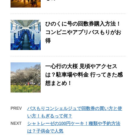
ひのくに号の回数券購入方法！
コンビニやアプリバスもりがお
得
一心行の大桜 見頃やアクセス
は？駐車場や料金 行ってきた感
想まとめ！
PREV
バスもりコンシェルジュで回数券の買い方と使
い方！もぎるって何？
NEXT
シャトレーゼの100円ケーキ！種類や予約方法
は？子供会で人気