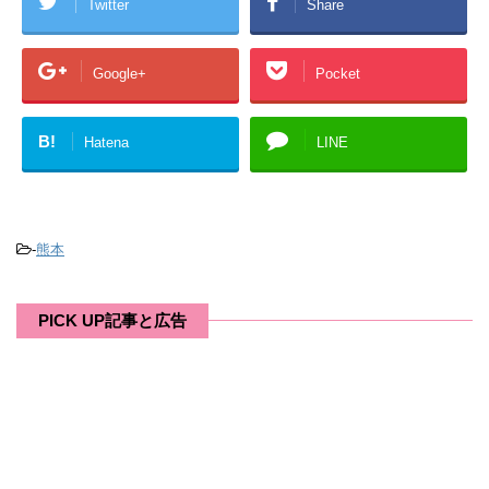
Twitter
Share
Google+
Pocket
B!
Hatena
LINE
-
熊本
PICK UP記事と広告