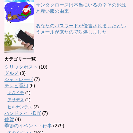
サンタクロースは本当にいるの？その起源
と赤い服の由来
あなたのパスワードが侵害されましたとい
うメールが来たので対処しました
カテゴリー一覧
クリックポスト
(10)
グルメ
(3)
シャトレーゼ
(7)
テレビ番組
(6)
あさイチ
(1)
アサデス
(1)
ヒルナンデス
(3)
ハンドメイドDIY
(7)
佐賀
(4)
季節のイベント・行事
(279)
冬のイベント
(101)