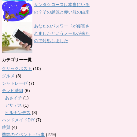
サンタクロースは本当にいる
の？その起源と赤い服の由来
あなたのパスワードが侵害さ
れましたというメールが来た
ので対処しました
カテゴリー一覧
クリックポスト
(10)
グルメ
(3)
シャトレーゼ
(7)
テレビ番組
(6)
あさイチ
(1)
アサデス
(1)
ヒルナンデス
(3)
ハンドメイドDIY
(7)
佐賀
(4)
季節のイベント・行事
(279)