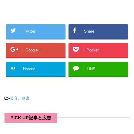
Twitter
Share
Google+
Pocket
B!
Hatena
LINE
-
美容、健康
PICK UP記事と広告