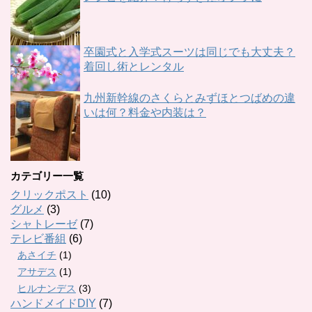
卒園式と入学式スーツは同じでも大丈夫？
着回し術とレンタル
九州新幹線のさくらとみずほとつばめの違
いは何？料金や内装は？
カテゴリー一覧
クリックポスト
(10)
グルメ
(3)
シャトレーゼ
(7)
テレビ番組
(6)
あさイチ
(1)
アサデス
(1)
ヒルナンデス
(3)
ハンドメイドDIY
(7)