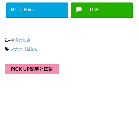
B!
Hatena
LINE
-
生活の知恵
-
マナー
,
結婚式
PICK UP記事と広告