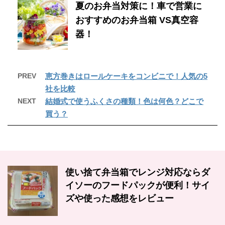
夏のお弁当対策に！車で営業に
おすすめのお弁当箱 VS真空容
器！
PREV
恵方巻きはロールケーキをコンビニで！人気の5
社を比較
NEXT
結婚式で使うふくさの種類！色は何色？どこで
買う？
使い捨て弁当箱でレンジ対応ならダ
イソーのフードパックが便利！サイ
ズや使った感想をレビュー