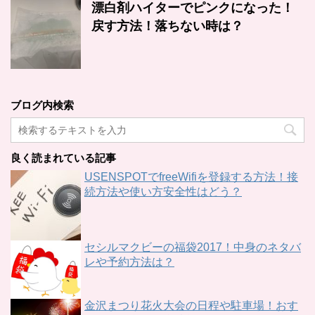
漂白剤ハイターでピンクになった！
戻す方法！落ちない時は？
ブログ内検索
良く読まれている記事
USENSPOTでfreeWifiを登録する方法！接
続方法や使い方安全性はどう？
セシルマクビーの福袋2017！中身のネタバ
レや予約方法は？
金沢まつり花火大会の日程や駐車場！おす