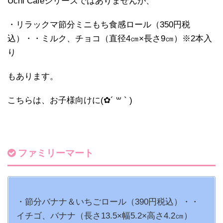
Uchi Cafeシリーズではありませんが、
・リラックマ節分ミニもち食感ロール（350円税
込）・・ミルク、チョコ（直径4㎝×長さ9㎝）※2本入
り
もあります。
こちらは、お子様向けに(✿´ ꒳ ` )
ファミリーマート
・節分バナナ＆いちごロール（390円税込）・・
イチゴ、バナナ（長さ13.5×幅5.2×高さ4.2㎝）