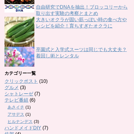
自由研究でDNAを抽出！ブロッコリーから
取り出す実験の考察とまとめ
大きいオクラが固い筋っぽい時の食べ方や
レシピを紹介！育ちすぎたオクラに
卒園式と入学式スーツは同じでも大丈夫？
着回し術とレンタル
カテゴリー一覧
クリックポスト
(10)
グルメ
(3)
シャトレーゼ
(7)
テレビ番組
(6)
あさイチ
(1)
アサデス
(1)
ヒルナンデス
(3)
ハンドメイドDIY
(7)