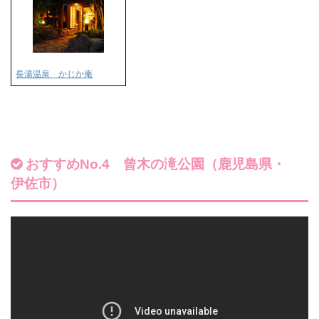
長湯温泉 かじか庵
おすすめNo.4 曾木の滝公園（鹿児島県・
伊佐市）