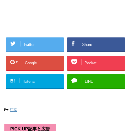
Twitter
Share
Google+
Pocket
B!
Hatena
LINE
-
紅葉
PICK UP記事と広告