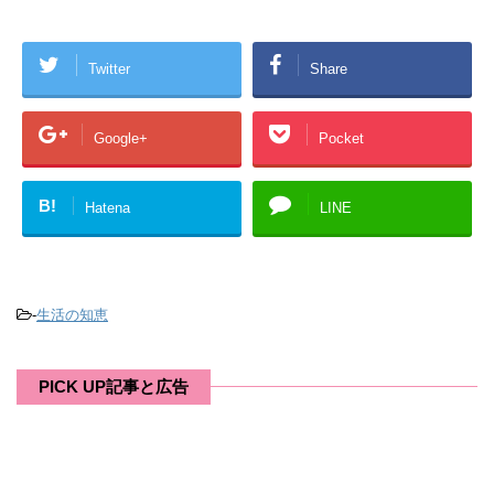
Twitter
Share
Google+
Pocket
B!
Hatena
LINE
-
生活の知恵
PICK UP記事と広告