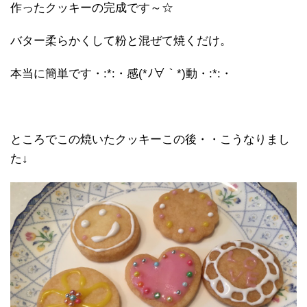
作ったクッキーの完成です～☆
バター柔らかくして粉と混ぜて焼くだけ。
本当に簡単です・:*:・感(*ﾉ∀｀*)動・:*:・
ところでこの焼いたクッキーこの後・・こうなりまし
た↓