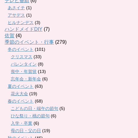
テレビ番組
(6)
あさイチ
(1)
アサデス
(1)
ヒルナンデス
(3)
ハンドメイドDIY
(7)
佐賀
(4)
季節のイベント・行事
(279)
冬のイベント
(101)
クリスマス
(33)
バレンタイン
(8)
喪中・年賀状
(13)
忘年会・新年会
(6)
夏のイベント
(63)
花火大会
(19)
春のイベント
(68)
こどもの日・端午の節句
(5)
ひな祭り・桃の節句
(6)
入学・卒業
(6)
母の日・父の日
(19)
秋のイベント
(46)