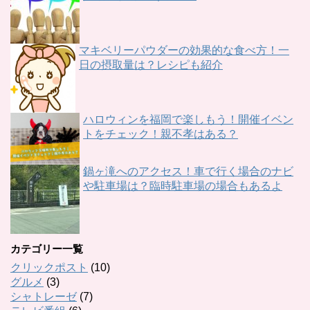
マキベリーパウダーの効果的な食べ方！一
日の摂取量は？レシピも紹介
ハロウィンを福岡で楽しもう！開催イベン
トをチェック！親不孝はある？
鍋ヶ滝へのアクセス！車で行く場合のナビ
や駐車場は？臨時駐車場の場合もあるよ
カテゴリー一覧
クリックポスト
(10)
グルメ
(3)
シャトレーゼ
(7)