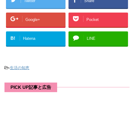
Twitter
Share
Google+
Pocket
B!
Hatena
LINE
-
生活の知恵
PICK UP記事と広告