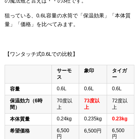
の魔法瓶と言えば・・の3社です。
狙っている、0.6L容量の水筒で「保温効果」「本体質
量」「価格」を比べてみます。
【ワンタッチ式0.6Lでの比較】
サーモ
象印
タイガ
ス
ー
0.6L
0.6L
0.6L
容量
保温効力（6時
70度以
73度以
72度以
間）
上
上
上
0.24kg
0.235kg
0.23kg
本体質量
6,500
6,500
希望価格
6,500円
円
円