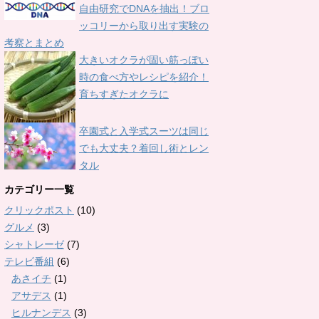
自由研究でDNAを抽出！ブロ
ッコリーから取り出す実験の
考察とまとめ
大きいオクラが固い筋っぽい
時の食べ方やレシピを紹介！
育ちすぎたオクラに
卒園式と入学式スーツは同じ
でも大丈夫？着回し術とレン
タル
カテゴリー一覧
クリックポスト
(10)
グルメ
(3)
シャトレーゼ
(7)
テレビ番組
(6)
あさイチ
(1)
アサデス
(1)
ヒルナンデス
(3)