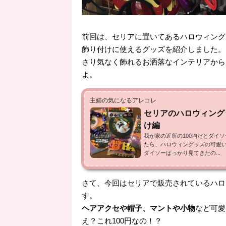
前回は、セリアに置いてあるハロウィング
飾り付けに使えるグッズを紹介しました。
さり気なく飾れるお洒落なインテリアから
よ。
主婦の気になるアレコレ
セリアのハロウィング
け編
我が家の近所の100均だとダイ
たら、ハロウィングッズの可愛
ダイソーばっかり見てきたの...
さて、今回はセリアで販売されているハロ
す。
ヘアアクセや帽子、マントや小物
など可愛
え？これ100円なの！？