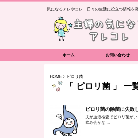
気になるアレやコレ 日々の生活に役立つ情報を発
ホーム
お問い合わせ
HOME
>
ピロリ菌
「 ピロリ菌 」 一
ピロリ菌の除菌に失敗し
夫が血液検査でピロリ菌がい
飲み会がな ...