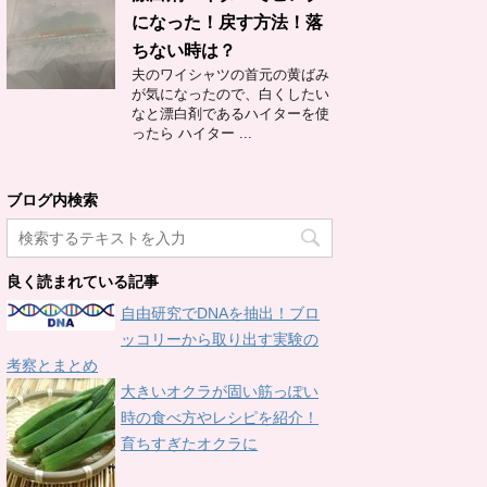
になった！戻す方法！落
ちない時は？
夫のワイシャツの首元の黄ばみ
が気になったので、白くしたい
なと漂白剤であるハイターを使
ったら ハイター ...
ブログ内検索
良く読まれている記事
自由研究でDNAを抽出！ブロ
ッコリーから取り出す実験の
考察とまとめ
大きいオクラが固い筋っぽい
時の食べ方やレシピを紹介！
育ちすぎたオクラに