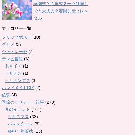
卒園式と入学式スーツは同じ
でも大丈夫？着回し術とレン
タル
カテゴリー一覧
クリックポスト
(10)
グルメ
(3)
シャトレーゼ
(7)
テレビ番組
(6)
あさイチ
(1)
アサデス
(1)
ヒルナンデス
(3)
ハンドメイドDIY
(7)
佐賀
(4)
季節のイベント・行事
(279)
冬のイベント
(101)
クリスマス
(33)
バレンタイン
(8)
喪中・年賀状
(13)