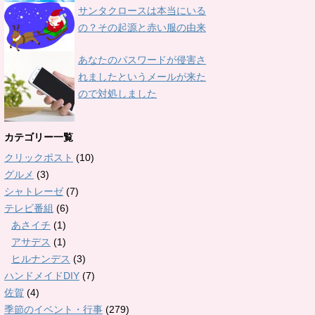
サンタクロースは本当にいる
の？その起源と赤い服の由来
あなたのパスワードが侵害さ
れましたというメールが来た
ので対処しました
カテゴリー一覧
クリックポスト
(10)
グルメ
(3)
シャトレーゼ
(7)
テレビ番組
(6)
あさイチ
(1)
アサデス
(1)
ヒルナンデス
(3)
ハンドメイドDIY
(7)
佐賀
(4)
季節のイベント・行事
(279)