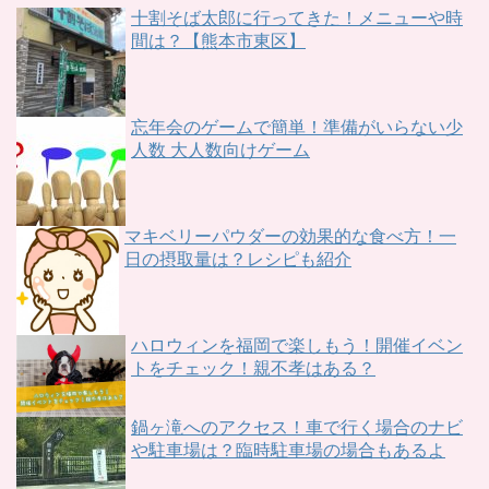
十割そば太郎に行ってきた！メニューや時
間は？【熊本市東区】
忘年会のゲームで簡単！準備がいらない少
人数 大人数向けゲーム
マキベリーパウダーの効果的な食べ方！一
日の摂取量は？レシピも紹介
ハロウィンを福岡で楽しもう！開催イベン
トをチェック！親不孝はある？
鍋ヶ滝へのアクセス！車で行く場合のナビ
や駐車場は？臨時駐車場の場合もあるよ