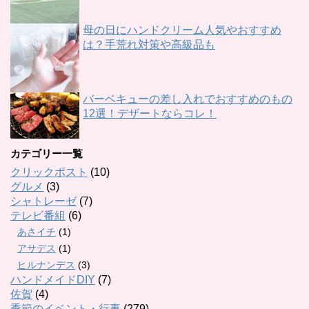
母の日にハンドクリーム人気やおすすめ
は？手荒れ対策や高級品も
バーベキューの差し入れでおすすめのもの
12選！デザートならコレ！
カテゴリー一覧
クリックポスト
(10)
グルメ
(3)
シャトレーゼ
(7)
テレビ番組
(6)
あさイチ
(1)
アサデス
(1)
ヒルナンデス
(3)
ハンドメイドDIY
(7)
佐賀
(4)
季節のイベント・行事
(279)