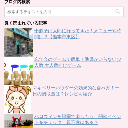
ブログ内検索
良く読まれている記事
十割そば太郎に行ってきた！メニューや時
間は？【熊本市東区】
忘年会のゲームで簡単！準備がいらない少
人数 大人数向けゲーム
マキベリーパウダーの効果的な食べ方！一
日の摂取量は？レシピも紹介
ハロウィンを福岡で楽しもう！開催イベン
トをチェック！親不孝はある？