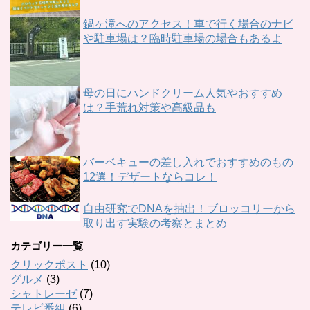
鍋ヶ滝へのアクセス！車で行く場合のナビ
や駐車場は？臨時駐車場の場合もあるよ
母の日にハンドクリーム人気やおすすめ
は？手荒れ対策や高級品も
バーベキューの差し入れでおすすめのもの
12選！デザートならコレ！
自由研究でDNAを抽出！ブロッコリーから
取り出す実験の考察とまとめ
カテゴリー一覧
クリックポスト
(10)
グルメ
(3)
シャトレーゼ
(7)
テレビ番組
(6)