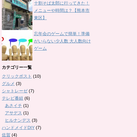
十割そば太郎に行ってきた！
メニューや時間は？【熊本市
東区】
忘年会のゲームで簡単！準備
がいらない少人数 大人数向け
ゲーム
カテゴリー一覧
クリックポスト
(10)
グルメ
(3)
シャトレーゼ
(7)
テレビ番組
(6)
あさイチ
(1)
アサデス
(1)
ヒルナンデス
(3)
ハンドメイドDIY
(7)
佐賀
(4)