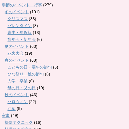
季節のイベント・行事
(279)
冬のイベント
(101)
クリスマス
(33)
バレンタイン
(8)
喪中・年賀状
(13)
忘年会・新年会
(6)
夏のイベント
(63)
花火大会
(19)
春のイベント
(68)
こどもの日・端午の節句
(5)
ひな祭り・桃の節句
(6)
入学・卒業
(6)
母の日・父の日
(19)
秋のイベント
(46)
ハロウィン
(22)
紅葉
(9)
家事
(49)
掃除テクニック
(16)