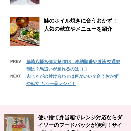
鮭のホイル焼きに合うおかず！
人気の献立やメニューを紹介
PREV
藤崎八幡宮例大祭2018！奉納順番や道筋 交通規
制は？馬追いが見れるのはココ
NEXT
肉じゃがの付け合わせは何がいい？合うおかず
や献立 もう一品レシピ！
使い捨て弁当箱でレンジ対応ならダ
イソーのフードパックが便利！サイ