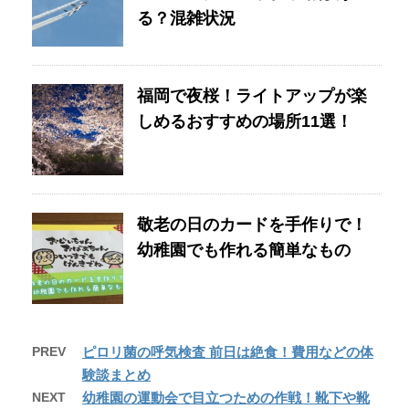
る？混雑状況
福岡で夜桜！ライトアップが楽
しめるおすすめの場所11選！
敬老の日のカードを手作りで！
幼稚園でも作れる簡単なもの
PREV
ピロリ菌の呼気検査 前日は絶食！費用などの体
験談まとめ
NEXT
幼稚園の運動会で目立つための作戦！靴下や靴