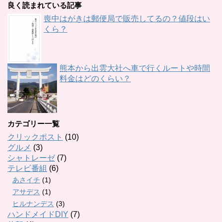
良く読まれている記事
喪中はがきは郵便局で販売してるの？値段はい
くら？
熊本から出雲大社へ車で行くルートや時間
料金はどのくらい？
カテゴリー一覧
クリックポスト
(10)
グルメ
(3)
シャトレーゼ
(7)
テレビ番組
(6)
あさイチ
(1)
アサデス
(1)
ヒルナンデス
(3)
ハンドメイドDIY
(7)