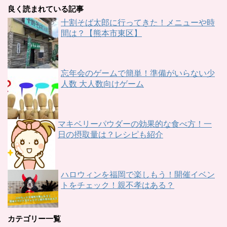
良く読まれている記事
十割そば太郎に行ってきた！メニューや時
間は？【熊本市東区】
忘年会のゲームで簡単！準備がいらない少
人数 大人数向けゲーム
マキベリーパウダーの効果的な食べ方！一
日の摂取量は？レシピも紹介
ハロウィンを福岡で楽しもう！開催イベン
トをチェック！親不孝はある？
カテゴリー一覧