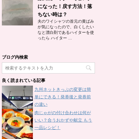
になった！戻す方法！落
ちない時は？
夫のワイシャツの首元の黄ばみ
が気になったので、白くしたい
なと漂白剤であるハイターを使
ったら ハイター ...
ブログ内検索
良く読まれている記事
九州ネットきっぷの変更は簡
単にできる！発券後と発券前
の違い
肉じゃがの付け合わせは何が
いい？合うおかずや献立 もう
一品レシピ！