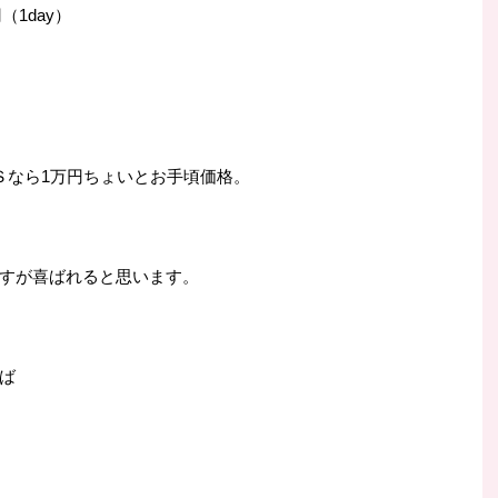
（1day）
Ｓなら1万円ちょいとお手頃価格。
すが喜ばれると思います。
ば