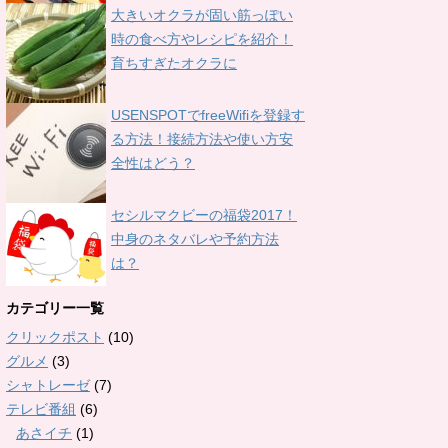
大きいオクラが固い筋っぽい
時の食べ方やレシピを紹介！
育ちすぎたオクラに
USENSPOTでfreeWifiを登録す
る方法！接続方法や使い方安
全性はどう？
セシルマクビーの福袋2017！
中身のネタバレや予約方法
は？
カテゴリー一覧
クリックポスト
(10)
グルメ
(3)
シャトレーゼ
(7)
テレビ番組
(6)
あさイチ
(1)