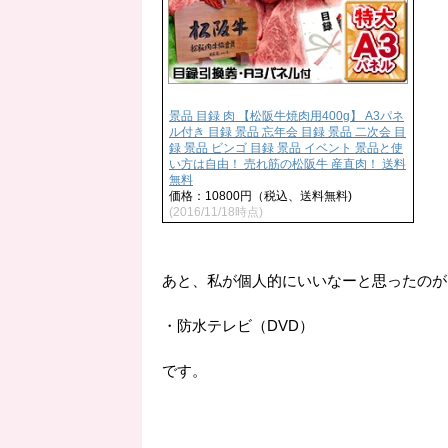
景品 目録 肉 【松阪牛焼肉用400g】 A3パネ
ル付き 目録 景品 忘年会 目録 景品 二次会 目
録 景品 ビンゴ 目録 景品 イベント 景品と使
い方は自由！ 売れ筋の松阪牛 産直肉！ 送料
無料
価格：10800円（税込、送料無料)
(2016/11/18時点)
あと、私が個人的にいいなーと思ったのが
・防水テレビ（DVD）
です。