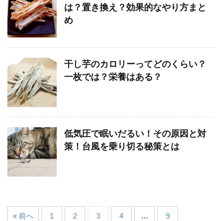
は？置き換え？効果的なやり方まと
め
干し芋のカロリーってどのくらい？
一枚では？栄養はある？
低気圧で眠いだるい！その原因と対
策！台風を乗り切る秘策とは
« 前へ
1
2
3
4
…
9