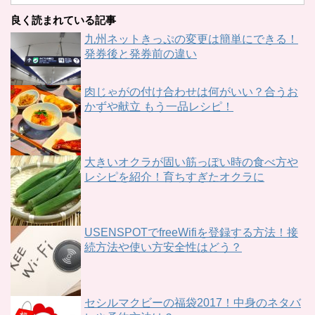
良く読まれている記事
九州ネットきっぷの変更は簡単にできる！
発券後と発券前の違い
肉じゃがの付け合わせは何がいい？合うお
かずや献立 もう一品レシピ！
大きいオクラが固い筋っぽい時の食べ方や
レシピを紹介！育ちすぎたオクラに
USENSPOTでfreeWifiを登録する方法！接
続方法や使い方安全性はどう？
セシルマクビーの福袋2017！中身のネタバ