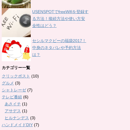
USENSPOTでfreeWifiを登録す
る方法！接続方法や使い方安
全性はどう？
セシルマクビーの福袋2017！
中身のネタバレや予約方法
は？
カテゴリー一覧
クリックポスト
(10)
グルメ
(3)
シャトレーゼ
(7)
テレビ番組
(6)
あさイチ
(1)
アサデス
(1)
ヒルナンデス
(3)
ハンドメイドDIY
(7)