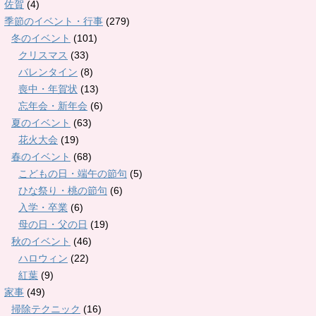
佐賀
(4)
季節のイベント・行事
(279)
冬のイベント
(101)
クリスマス
(33)
バレンタイン
(8)
喪中・年賀状
(13)
忘年会・新年会
(6)
夏のイベント
(63)
花火大会
(19)
春のイベント
(68)
こどもの日・端午の節句
(5)
ひな祭り・桃の節句
(6)
入学・卒業
(6)
母の日・父の日
(19)
秋のイベント
(46)
ハロウィン
(22)
紅葉
(9)
家事
(49)
掃除テクニック
(16)