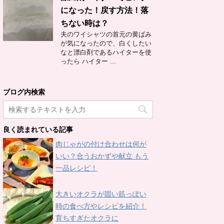
になった！戻す方法！落
ちない時は？
夫のワイシャツの首元の黄ばみ
が気になったので、白くしたい
なと漂白剤であるハイターを使
ったら ハイター ...
ブログ内検索
良く読まれている記事
肉じゃがの付け合わせは何が
いい？合うおかずや献立 もう
一品レシピ！
大きいオクラが固い筋っぽい
時の食べ方やレシピを紹介！
育ちすぎたオクラに