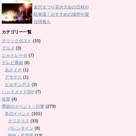
金沢まつり花火大会の日程や
駐車場！おすすめの場所や屋
台情報も
カテゴリー一覧
クリックポスト
(10)
グルメ
(3)
シャトレーゼ
(7)
テレビ番組
(6)
あさイチ
(1)
アサデス
(1)
ヒルナンデス
(3)
ハンドメイドDIY
(7)
佐賀
(4)
季節のイベント・行事
(279)
冬のイベント
(101)
クリスマス
(33)
バレンタイン
(8)
喪中・年賀状
(13)