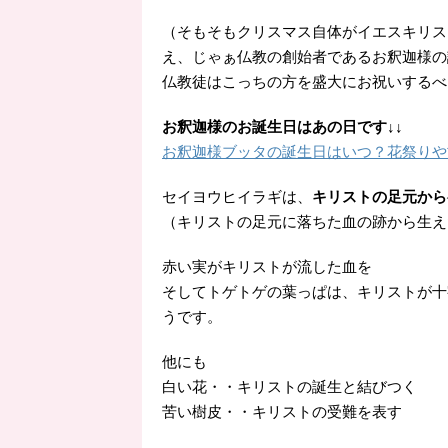
（そもそもクリスマス自体がイエスキリス
え、じゃぁ仏教の創始者であるお釈迦様の
仏教徒はこっちの方を盛大にお祝いするべ
お釈迦様のお誕生日はあの日です↓↓
お釈迦様ブッタの誕生日はいつ？花祭りや
セイヨウヒイラギは、
キリストの足元から
（キリストの足元に落ちた血の跡から生え
赤い実がキリストが流した血を
そしてトゲトゲの葉っぱは、キリストが十
うです。
他にも
白い花・・キリストの誕生と結びつく
苦い樹皮・・キリストの受難を表す