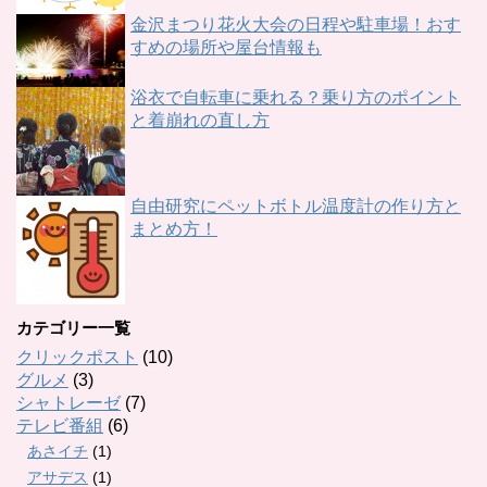
金沢まつり花火大会の日程や駐車場！おす
すめの場所や屋台情報も
浴衣で自転車に乗れる？乗り方のポイント
と着崩れの直し方
自由研究にペットボトル温度計の作り方と
まとめ方！
カテゴリー一覧
クリックポスト
(10)
グルメ
(3)
シャトレーゼ
(7)
テレビ番組
(6)
あさイチ
(1)
アサデス
(1)