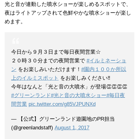
光と音が連動した噴水ショーが楽しめるスポットで、
夜はライトアップされて色鮮やかな噴水ショーが楽し
めます。
今日から９月３日まで毎日夜間営業☆
２０時３０分までの夜間営業で
#イルミネーショ
ン
をお楽しみいただけます！
#園内１００か所以
上のイルミスポット
をお楽しみください‼️
今年はなんと「光と音の大噴水」が登場👏👏👏👏
#グリーンランド
#光と音の大噴水ショー
#毎日夜
間営業
pic.twitter.com/g85VJPUNXd
— 【公式】グリーンランド遊園地のPR担当
(@greenlandstaff)
August 1, 2017