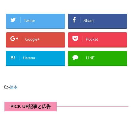
Twitter
Share
Google+
Pocket
B!
Hatena
LINE
-
熊本
PICK UP記事と広告