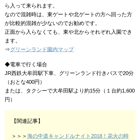
ら入って来られます。
なので混雑時は、東ゲートや北ゲートの方へ回った方
が比較的混雑が少ないのでお勧めです。
正面から入らなくても、東や北からそれぞれ入園でき
ます。
⇒
グリーンランド園内マップ
◆電車で行く場合
JR西鉄大牟田駅下車、グリーンランド行きバスで20分
（おとな400円）
または、タクシーで大牟田駅より約15分（１台約1,600
円）
【関連記事】
＞＞＞
海の中道キャンドルナイト2018！花火の時