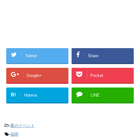
Twitter
Share
Google+
Pocket
B!
Hatena
LINE
-
夏のイベント
-
福岡