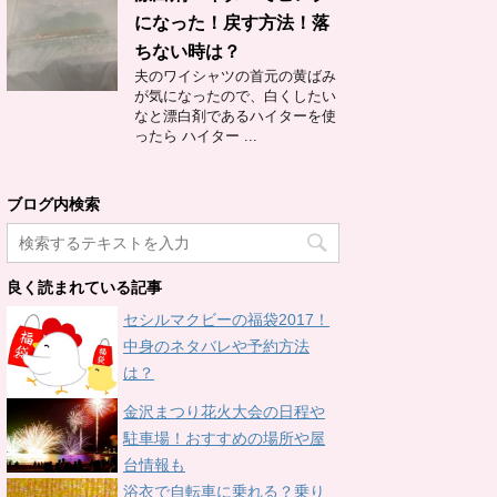
になった！戻す方法！落
ちない時は？
夫のワイシャツの首元の黄ばみ
が気になったので、白くしたい
なと漂白剤であるハイターを使
ったら ハイター ...
ブログ内検索
良く読まれている記事
セシルマクビーの福袋2017！
中身のネタバレや予約方法
は？
金沢まつり花火大会の日程や
駐車場！おすすめの場所や屋
台情報も
浴衣で自転車に乗れる？乗り