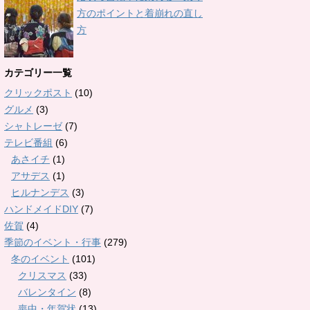
方のポイントと着崩れの直し
方
カテゴリー一覧
クリックポスト
(10)
グルメ
(3)
シャトレーゼ
(7)
テレビ番組
(6)
あさイチ
(1)
アサデス
(1)
ヒルナンデス
(3)
ハンドメイドDIY
(7)
佐賀
(4)
季節のイベント・行事
(279)
冬のイベント
(101)
クリスマス
(33)
バレンタイン
(8)
喪中・年賀状
(13)