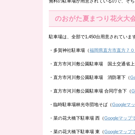
無料の駐車場が用意されているので、そち
のおがた夏まつり花火大
駐車場は、全部で1,450台用意されていま
・多賀神社駐車場（
福岡県直方市直方７０
・直方市河川敷公園駐車場 国土交通省上
・直方市河川敷公園駐車場 消防署下（
G
・直方市河川敷公園駐車場 合同庁舎下（
・臨時駐車場林光寺団地そば（
Google
・菜の花大橋下駐車場 西（
Googleマッ
・菜の花大橋下駐車場 東（
Googleマッ