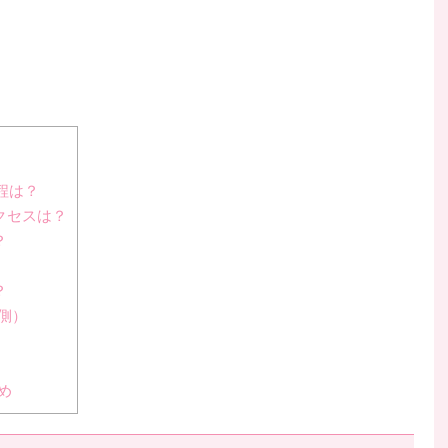
程は？
クセスは？
？
？
側）
め