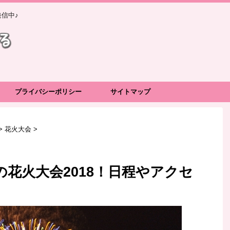
信中♪
プライバシーポリシー
サイトマップ
>
花火大会
>
花火大会2018！日程やアクセ