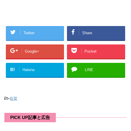
Twitter
Share
Google+
Pocket
B!
Hatena
LINE
-
佐賀
PICK UP記事と広告