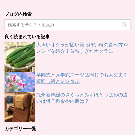
ブログ内検索
良く読まれている記事
大きいオクラが固い筋っぽい時の食べ方や
レシピを紹介！育ちすぎたオクラに
卒園式と入学式スーツは同じでも大丈夫？
着回し術とレンタル
九州新幹線のさくらとみずほとつばめの違
いは何？料金や内装は？
カテゴリー一覧