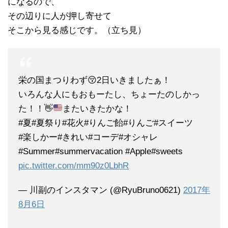
になるので、
その辺りに人が押し寄せて
そこから見る感じです。（立ち見）
栄の国まつりわず😚2日いきましたぁ！
いろんな人にもおもーたし、ちょーたのしかっ
た！！
👋
またいきたかな！
#夏#夏祭り#花火#りんご飴#りんご#スイーツ
#楽しかー#きれい#コーデ#オシャレ
#Summer#summervacation #Apple#sweets
pic.twitter.com/mm90z0LbhR
— 川副のインスタマン (@RyuBruno0621)
2017年
8月6日