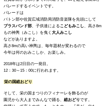
パレードするイベントです。
パレードは
バトン部や佐賀広域消防局消防音楽隊を先頭にして
ブラスバンド部
、子供達による
こどもみこし
、高さ8m
もの神輿（みこし）を曳く
大人みこし
などがありますよ。
高さ8mの高い神輿は、毎年題材が変わるので
今年は何のおみこしか、お楽しみ。
2018年は2日目の一発目。
12：30～15：00に行われます。
栄の国総おどり
そして、栄の国まつりのフィナーレを飾るのが
園児から大人までみんなで踊る、
総おどり
です。