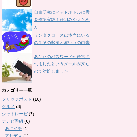
自由研究にペットボトルに雲
を作る実験！仕組みやまとめ
方
サンタクロースは本当にいる
の？その起源と赤い服の由来
あなたのパスワードが侵害さ
れましたというメールが来た
ので対処しました
カテゴリー一覧
クリックポスト
(10)
グルメ
(3)
シャトレーゼ
(7)
テレビ番組
(6)
あさイチ
(1)
アサデス
(1)