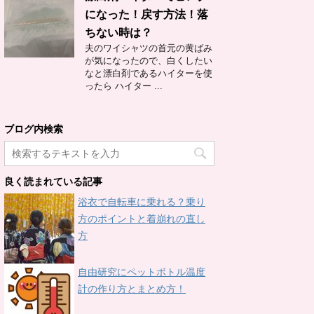
になった！戻す方法！落
ちない時は？
夫のワイシャツの首元の黄ばみ
が気になったので、白くしたい
なと漂白剤であるハイターを使
ったら ハイター ...
ブログ内検索
良く読まれている記事
浴衣で自転車に乗れる？乗り
方のポイントと着崩れの直し
方
自由研究にペットボトル温度
計の作り方とまとめ方！