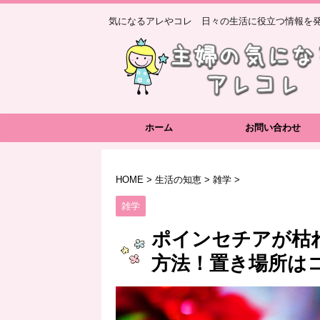
気になるアレやコレ 日々の生活に役立つ情報を発
ホーム
お問い合わせ
HOME
>
生活の知恵
>
雑学
>
雑学
ポインセチアが枯
方法！置き場所は