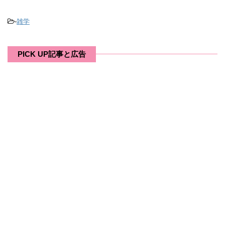
-
雑学
PICK UP記事と広告