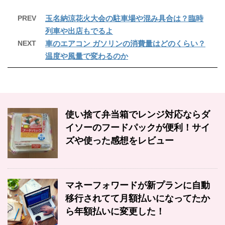
PREV
玉名納涼花火大会の駐車場や混み具合は？臨時
列車や出店もでるよ
NEXT
車のエアコン ガソリンの消費量はどのくらい？
温度や風量で変わるのか
使い捨て弁当箱でレンジ対応ならダ
イソーのフードパックが便利！サイ
ズや使った感想をレビュー
マネーフォワードが新プランに自動
移行されてて月額払いになってたか
ら年額払いに変更した！