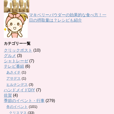
マキベリーパウダーの効果的な食べ方！一
日の摂取量は？レシピも紹介
カテゴリー一覧
クリックポスト
(10)
グルメ
(3)
シャトレーゼ
(7)
テレビ番組
(6)
あさイチ
(1)
アサデス
(1)
ヒルナンデス
(3)
ハンドメイドDIY
(7)
佐賀
(4)
季節のイベント・行事
(279)
冬のイベント
(101)
クリスマス
(33)