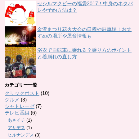
セシルマクビーの福袋2017！中身のネタバ
レや予約方法は？
金沢まつり花火大会の日程や駐車場！おす
すめの場所や屋台情報も
浴衣で自転車に乗れる？乗り方のポイント
と着崩れの直し方
カテゴリー一覧
クリックポスト
(10)
グルメ
(3)
シャトレーゼ
(7)
テレビ番組
(6)
あさイチ
(1)
アサデス
(1)
ヒルナンデス
(3)