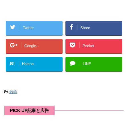
Twitter
Share
Google+
Pocket
B!
Hatena
LINE
-
雑学
PICK UP記事と広告