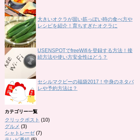
大きいオクラが固い筋っぽい時の食べ方や
レシピを紹介！育ちすぎたオクラに
USENSPOTでfreeWifiを登録する方法！接
続方法や使い方安全性はどう？
セシルマクビーの福袋2017！中身のネタバ
レや予約方法は？
カテゴリー一覧
クリックポスト
(10)
グルメ
(3)
シャトレーゼ
(7)
テレビ番組
(6)