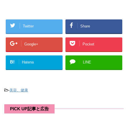
Twitter
Share
Google+
Pocket
B!
Hatena
LINE
-
美容、健康
PICK UP記事と広告