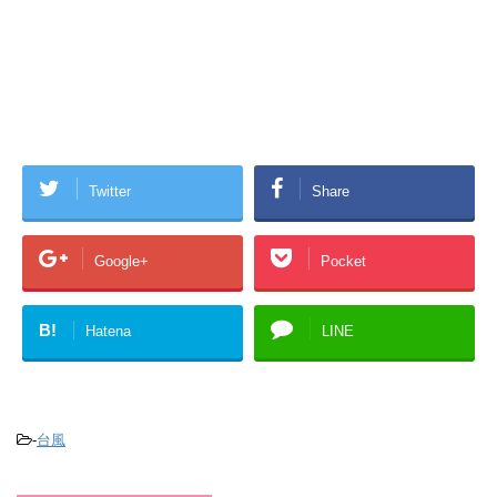
Twitter
Share
Google+
Pocket
B!
Hatena
LINE
-
台風