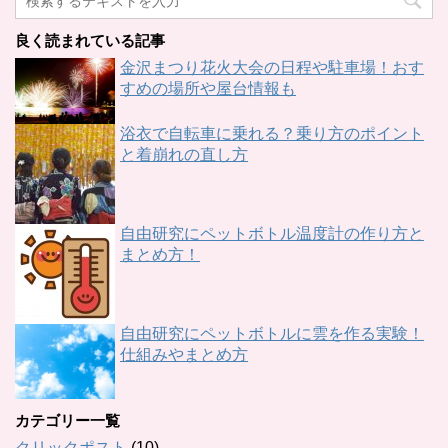
良く読まれている記事
金沢まつり花火大会の日程や駐車場！おす
すめの場所や屋台情報も
浴衣で自転車に乗れる？乗り方のポイント
と着崩れの直し方
自由研究にペットボトル温度計の作り方と
まとめ方！
自由研究にペットボトルに雲を作る実験！
仕組みやまとめ方
カテゴリー一覧
クリックポスト
(10)