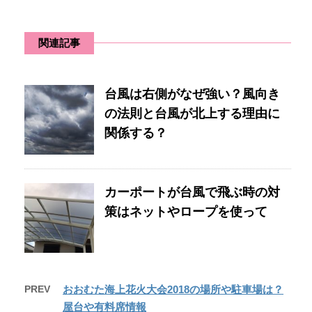
関連記事
台風は右側がなぜ強い？風向き
の法則と台風が北上する理由に
関係する？
カーポートが台風で飛ぶ時の対
策はネットやロープを使って
PREV
おおむた海上花火大会2018の場所や駐車場は？
屋台や有料席情報