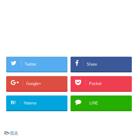
Twitter
Share
Google+
Pocket
B!
Hatena
LINE
-
熊本