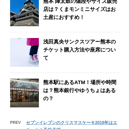
熊本 陣太鼓の値段やサイズ販売
店は？くまモンミニサイズはお
土産におすすめ！
浅田真央サンクスツアー熊本の
チケット購入方法や座席につい
て
熊本駅にあるATM！場所や時間
は？熊本銀行やゆうちょはある
の？
PREV
セブンイレブンのクリスマスケーキ2018年はエ