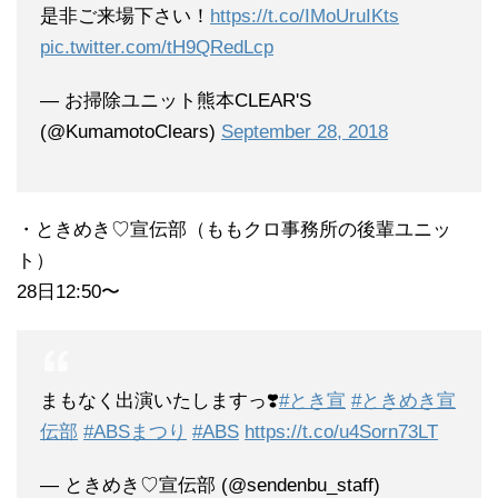
是非ご来場下さい！
https://t.co/IMoUruIKts
pic.twitter.com/tH9QRedLcp
— お掃除ユニット熊本CLEAR'S
(@KumamotoClears)
September 28, 2018
・ときめき♡宣伝部（ももクロ事務所の後輩ユニッ
ト）
28日12:50〜
まもなく出演いたしますっ❣️
#とき宣
#ときめき宣
伝部
#ABSまつり
#ABS
https://t.co/u4Sorn73LT
— ときめき♡宣伝部 (@sendenbu_staff)