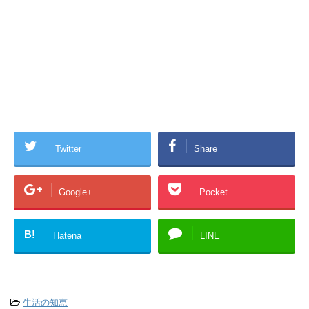
Twitter
Share
Google+
Pocket
B!
Hatena
LINE
-
生活の知恵