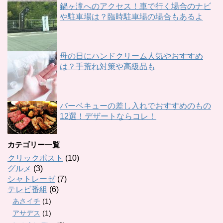
鍋ヶ滝へのアクセス！車で行く場合のナビ
や駐車場は？臨時駐車場の場合もあるよ
母の日にハンドクリーム人気やおすすめ
は？手荒れ対策や高級品も
バーベキューの差し入れでおすすめのもの
12選！デザートならコレ！
カテゴリー一覧
クリックポスト
(10)
グルメ
(3)
シャトレーゼ
(7)
テレビ番組
(6)
あさイチ
(1)
アサデス
(1)