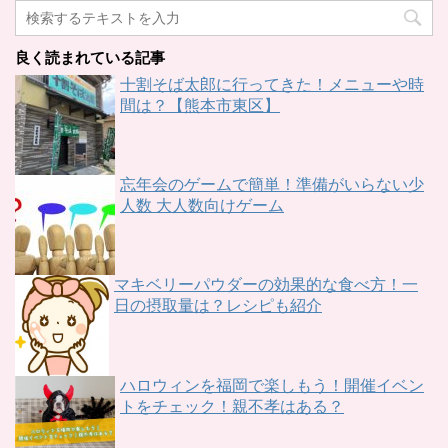
良く読まれている記事
十割そば太郎に行ってきた！メニューや時
間は？【熊本市東区】
忘年会のゲームで簡単！準備がいらない少
人数 大人数向けゲーム
マキベリーパウダーの効果的な食べ方！一
日の摂取量は？レシピも紹介
ハロウィンを福岡で楽しもう！開催イベン
トをチェック！親不孝はある？